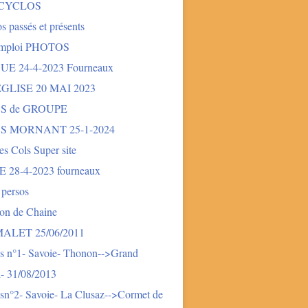
 CYCLOS
s passés et présents
mploi PHOTOS
E 24-4-2023 Fourneaux
LISE 20 MAI 2023
S de GROUPE
S MORNANT 25-1-2024
des Cols Super site
28-4-2023 fourneaux
 persos
ion de Chaine
LET 25/06/2011
s n°1- Savoie- Thonon-->Grand
- 31/08/2013
sn°2- Savoie- La Clusaz-->Cormet de