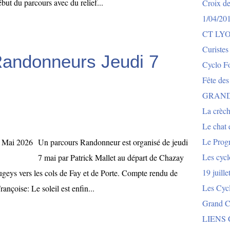
ut du parcours avec du relief...
Croix de
1/04/20
CT LY
Curistes
Randonneurs Jeudi 7
Cyclo Fo
Fête des
GRAND
La crèch
Le chat e
Le Prog
Un parcours Randonneur est organisé de jeudi
Les cycl
7 mai par Patrick Mallet au départ de Chazay
19 juill
ugeys vers les cols de Fay et de Porte. Compte rendu de
Les Cyc
rançoise: Le soleil est enfin...
Grand Co
LIENS