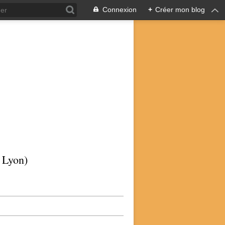
Connexion
+
Créer mon blog
p Lyon)