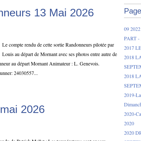
neurs 13 Mai 2026
Page
09 202
PART -
Le compte rendu de cette sortie Randonneurs pilotée par
2017 L
Louis au départ de Mornant avec ses photos entre autre de
2018 
onneur au départ Mornant Animateur : L. Genevois.
SEPTEM
unner: 24030557...
2018 L
SEPTEM
2019-La 
Dimanch
 mai 2026
2020-Ca
2020
2020 