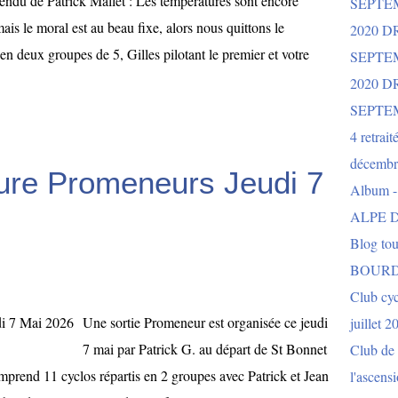
ndu de Patrick Mallet : Les températures sont encore
SEPTE
mais le moral est au beau fixe, alors nous quittons le
2020 D
n deux groupes de 5, Gilles pilotant le premier et votre
SEPTE
2020 
SEPTE
4 retrait
décembr
ure Promeneurs Jeudi 7
Album 
ALPE D
Blog to
BOURD
Club cy
Une sortie Promeneur est organisée ce jeudi
juillet 2
7 mai par Patrick G. au départ de St Bonnet
Club de 
omprend 11 cyclos répartis en 2 groupes avec Patrick et Jean
l'ascens