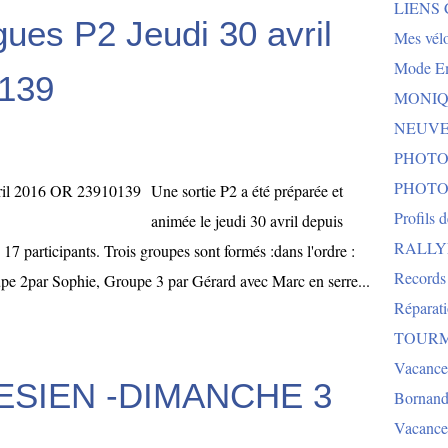
LIENS
gues P2 Jeudi 30 avril
Mes vélo
Mode E
139
MONIQU
NEUVEG
PHOTO
PHOTO
Une sortie P2 a été préparée et
Profils 
animée le jeudi 30 avril depuis
RALLYE 
17 participants. Trois groupes sont formés :dans l'ordre :
Records
e 2par Sophie, Groupe 3 par Gérard avec Marc en serre...
Réparat
TOURMA
Vacance
ESIEN -DIMANCHE 3
Bornand
Vacance