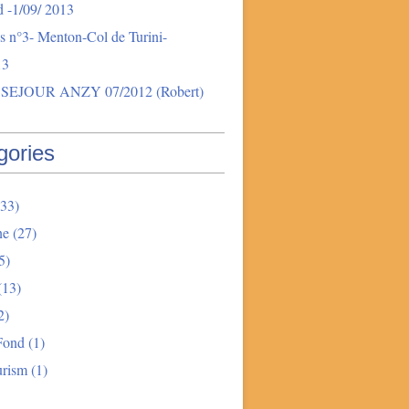
 -1/09/ 2013
s n°3- Menton-Col de Turini-
13
SEJOUR ANZY 07/2012 (Robert)
gories
33)
ne
(27)
5)
(13)
2)
Fond
(1)
urism
(1)