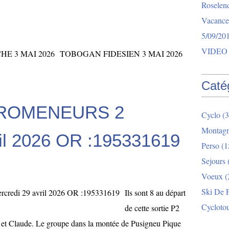
Roselend
Vacance
5/09/20
VIDEO 
TOBOGAN FIDESIEN 3 MAI 2026
Caté
 PROMENEURS 2
Cyclo
(3
Montag
ril 2026 OR :195331619
Perso
(1
Sejours
Voeux
(
Ski De 
Ils sont 8 au départ
Cycloto
de cette sortie P2
r et Claude. Le groupe dans la montée de Pusigneu Pique