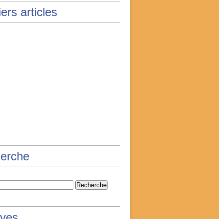
ers articles
erche
ives