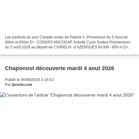
Les partants du jour Compte rendu de Patrick V ,Promeneur du 5 Aout de
60km et 850m D+. CODERS 69/CODAP Activité Cyclo Sorties Promeneurs
du 5 août 2026 au départ de CIVRIEUX- d’AZERGUES 60 KM - 850 m D+
Openrunner n° 24020223 Animateur(s) : Françoise...
Chaponost découverte mardi 4 aout 2026
Publié le 06/08/2026 à 16:53
Par
jlsvelo.com