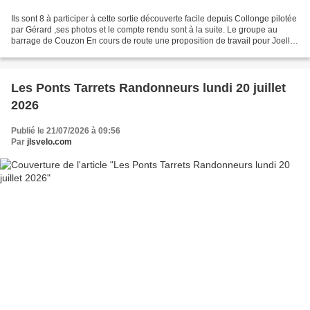
Ils sont 8 à participer à cette sortie découverte facile depuis Collonge pilotée
par Gérard ,ses photos et le compte rendu sont à la suite. Le groupe au
barrage de Couzon En cours de route une proposition de travail pour Joelle
et Rolande Le plateau de...
Les Ponts Tarrets Randonneurs lundi 20 juillet
2026
Publié le 21/07/2026 à 09:56
Par
jlsvelo.com