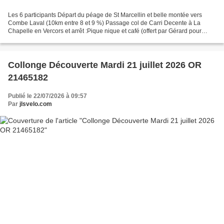
Les 6 participants Départ du péage de St Marcellin et belle montée vers
Combe Laval (10km entre 8 et 9 %) Passage col de Carri Decente à La
Chapelle en Vercors et arrêt :Pique nique et café (offert par Gérard pour
arroser sa voiture neuve). Retour par...
Collonge Découverte Mardi 21 juillet 2026 OR
21465182
Publié le 22/07/2026 à 09:57
Par
jlsvelo.com