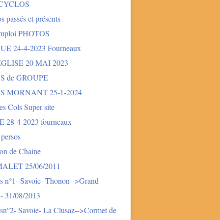
 CYCLOS
s passés et présents
mploi PHOTOS
E 24-4-2023 Fourneaux
LISE 20 MAI 2023
S de GROUPE
S MORNANT 25-1-2024
des Cols Super site
28-4-2023 fourneaux
 persos
ion de Chaine
LET 25/06/2011
s n°1- Savoie- Thonon-->Grand
- 31/08/2013
sn°2- Savoie- La Clusaz-->Cormet de