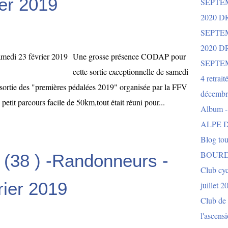
er 2019
SEPTE
2020 D
SEPTE
2020 
Une grosse présence CODAP pour
SEPTE
cette sortie exceptionnelle de samedi
4 retrait
sortie des "premières pédalées 2019" organisée par la FFV
décembr
etit parcours facile de 50km,tout était réuni pour...
Album 
ALPE D
Blog to
BOURD
 (38 ) -Randonneurs -
Club cy
rier 2019
juillet 2
Club de 
l'ascens