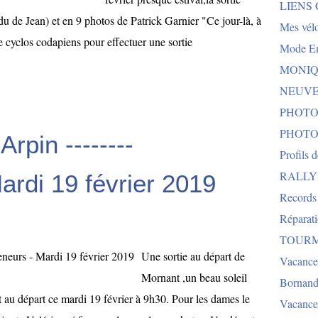
LIENS
u de Jean) et en 9 photos de Patrick Garnier "Ce jour-là, à
Mes vélo
de cyclos codapiens pour effectuer une sortie
Mode E
MONIQU
NEUVEG
PHOTO
PHOTO
rpin --------
Profils 
RALLYE 
rdi 19 février 2019
Records
Réparat
TOURMA
Une sortie au départ de
Vacance
Mornant ,un beau soleil
Bornand
 au départ ce mardi 19 février à 9h30. Pour les dames le
Vacance