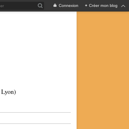
Connexion
+
Créer mon blog
p Lyon)