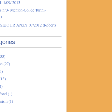
 -1/09/ 2013
s n°3- Menton-Col de Turini-
13
SEJOUR ANZY 07/2012 (Robert)
gories
33)
ne
(27)
5)
(13)
2)
Fond
(1)
urism
(1)