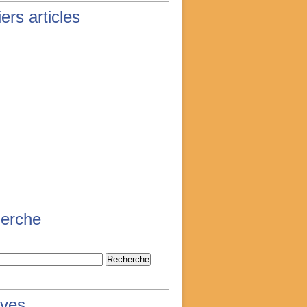
ers articles
erche
ives