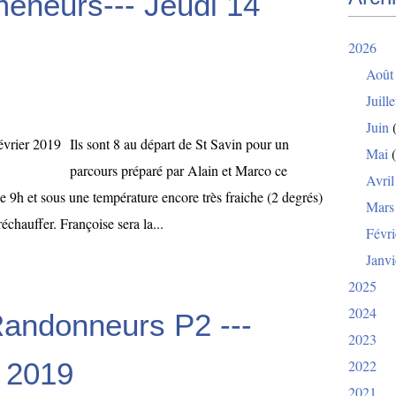
meneurs--- Jeudi 14
2026
Août
Juille
Juin
(
Ils sont 8 au départ de St Savin pour un
Mai
(
parcours préparé par Alain et Marco ce
Avril
de 9h et sous une température encore très fraiche (2 degrés)
Mars
réchauffer. Françoise sera la...
Févri
Janvi
2025
2024
Randonneurs P2 ---
2023
r 2019
2022
2021