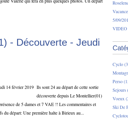
y ajoute Valérie qui fera en plus quelques photos. Un départ
Roselend
Vacance
5/09/20
VIDEO 
1) - Découverte - Jeudi
Caté
Cyclo
(3
Montag
Perso
(1
Ils sont 24 au départ de cette sortie
Sejours
découverte depuis Le Montellier(01)
Voeux
(
a présence de 5 dames et 7 VAE !! Les commentaires et
Ski De 
fs du départ: Une première halte à Birieux au...
Cycloto