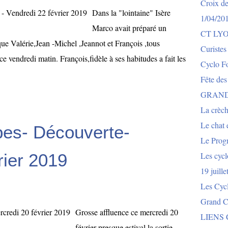
Croix de
Dans la "lointaine" Isère
1/04/20
Marco avait préparé un
CT LY
e Valérie,Jean -Michel ,Jeannot et François ,tous
Curistes
e vendredi matin. François,fidèle à ses habitudes a fait les
Cyclo Fo
Fête des
GRAND
La crèch
Le chat e
bes- Découverte-
Le Prog
rier 2019
Les cycl
19 juill
Les Cyc
Grand Co
Grosse affluence ce mercredi 20
LIENS
février presque estival,la sortie