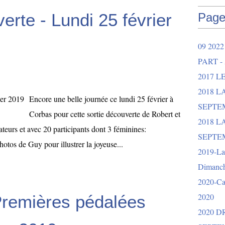
erte - Lundi 25 février
Page
09 202
PART -
2017 L
2018 
Encore une belle journée ce lundi 25 février à
SEPTEM
Corbas pour cette sortie découverte de Robert et
2018 L
eurs et avec 20 participants dont 3 féminines:
SEPTEM
otos de Guy pour illustrer la joyeuse...
2019-La 
Dimanch
2020-Ca
2020
Premières pédalées
2020 