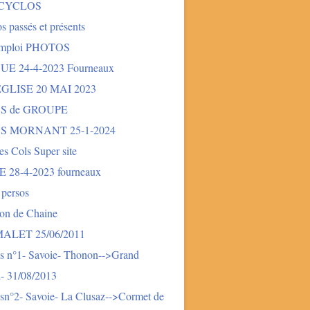
 CYCLOS
s passés et présents
mploi PHOTOS
E 24-4-2023 Fourneaux
LISE 20 MAI 2023
S de GROUPE
S MORNANT 25-1-2024
des Cols Super site
28-4-2023 fourneaux
 persos
ion de Chaine
LET 25/06/2011
s n°1- Savoie- Thonon-->Grand
- 31/08/2013
sn°2- Savoie- La Clusaz-->Cormet de