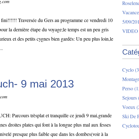
og.com
Roselend
Vacance
 fini!!!!!! Traversée du Gers au programme ce vendredi 10
5/09/20
our la dernière étape du voyage;le temps est un peu gris
VIDEO 
rieux et des petits cygnes bien gardés: Un peu plus loin,le
..
Caté
Cyclo
(3
Montag
ch- 9 mai 2013
Perso
(1
.com
Sejours
Voeux
(
CH: Parcours trèsplat et tranquille ce jeudi 9 mai,grande
Ski De 
gnes droites plates qui font à la longue plus mal aux fesses
Cycloto
énivelé presque plus faible que dans les dombes(voir à la