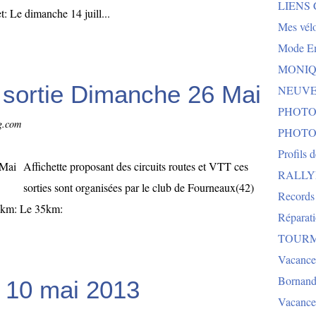
LIENS
t: Le dimanche 14 juill...
Mes vélo
Mode E
MONIQU
 sortie Dimanche 26 Mai
NEUVEG
PHOTO
og.com
PHOTO
Profils 
Affichette proposant des circuits routes et VTT ces
RALLYE 
sorties sont organisées par le club de Fourneaux(42)
Records
5km: Le 35km:
Réparat
TOURMA
Vacance
Bornand
 10 mai 2013
Vacance