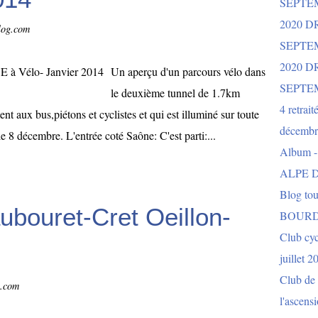
SEPTE
2020 D
blog.com
SEPTE
2020 
Un aperçu d'un parcours vélo dans
SEPTE
le deuxième tunnel de 1.7km
4 retrait
nt aux bus,piétons et cyclistes et qui est illuminé sur toute
décembr
le 8 décembre. L'entrée coté Saône: C'est parti:...
Album 
ALPE D
Blog to
bouret-Cret Oeillon-
BOURD
Club cy
juillet 2
Club de 
g.com
l'ascens