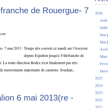
efranche de Rouergue- 7
2026
Août
Juille
.com
Juin
(
Mai
(
Temps très couvert ce mardi sur l'Aveyron
Avril
depuis Espalion jusqu'a Villefranche de
Mars
 La route direction Rodez n'est finalement pas très
Févri
 de mouvements importants de camions: Soudain...
Janvi
2025
2024
2023
ion 6 mai 2013(re -
2022
2021