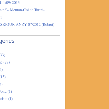
 -1/09/ 2013
s n°3- Menton-Col de Turini-
13
SEJOUR ANZY 07/2012 (Robert)
gories
33)
ne
(27)
5)
(13)
2)
Fond
(1)
urism
(1)