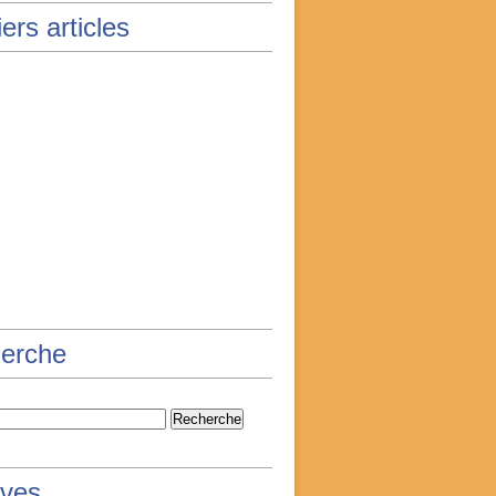
ers articles
erche
ives