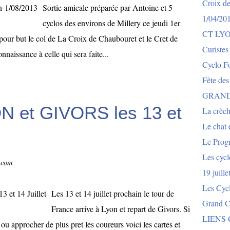
Croix de
Sortie amicale préparée par Antoine et 5
1/04/20
cyclos des environs de Millery ce jeudi 1er
CT LY
pour but le col de La Croix de Chaubouret et le Cret de
Curistes
onnaissance à celle qui sera faite...
Cyclo Fo
Fête des
GRAND
N et GIVORS les 13 et
La crèch
Le chat e
Le Prog
Les cycl
g.com
19 juill
Les Cyc
Les 13 et 14 juillet prochain le tour de
Grand Co
France arrive à Lyon et repart de Givors. Si
LIENS
 ou approcher de plus pret les coureurs voici les cartes et