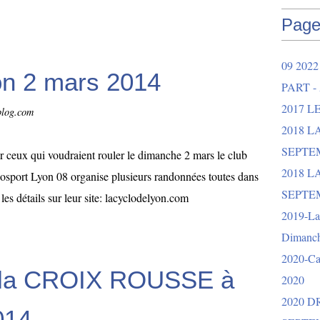
Page
09 202
on 2 mars 2014
PART -
2017 L
-blog.com
2018 
SEPTEM
r ceux qui voudraient rouler le dimanche 2 mars le club
2018 L
losport Lyon 08 organise plusieurs randonnées toutes dans
SEPTEM
es détails sur leur site: lacyclodelyon.com
2019-La 
Dimanch
2020-Ca
 la CROIX ROUSSE à
2020
2020 
014