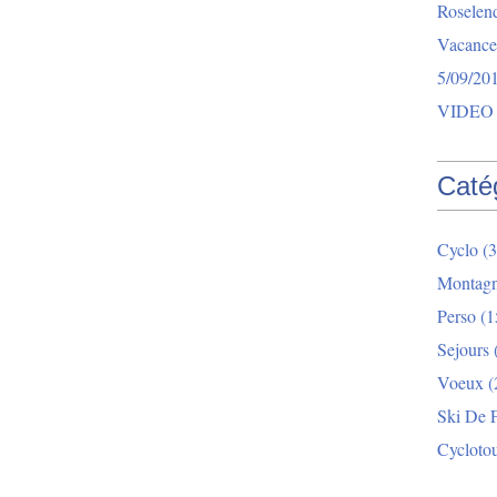
Roselend
Vacance
5/09/20
VIDEO 
Caté
Cyclo
(3
Montag
Perso
(1
Sejours
Voeux
(
Ski De 
Cycloto