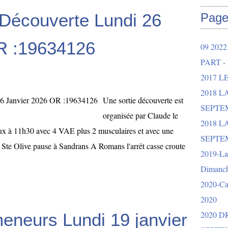
 Découverte Lundi 26
Page
R :19634126
09 202
PART -
2017 L
2018 
Une sortie découverte est
SEPTEM
organisée par Claude le
2018 L
eux à 11h30 avec 4 VAE plus 2 musculaires et avec une
SEPTEM
 Ste Olive pause à Sandrans A Romans l'arrêt casse croute
2019-La 
Dimanch
2020-Ca
2020
2020 
eneurs Lundi 19 janvier