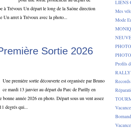
LIENS
e à Trévoux Un départ le long de la Saöne direction
Mes vélo
e Un arret à Trévoux avec la photo...
Mode E
MONIQU
NEUVEG
PHOTO
 Première Sortie 2026
PHOTO
Profils 
RALLYE 
Une premiére sortie découverte est organisée par Bruno
Records
ce mardi 13 janvier au départ du Parc de Parilly en
Réparat
une bonne année 2026 en photo. Départ sous un vent assez
TOURMA
11 degrés qui...
Vacance
Bornand
Vacance