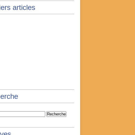
ers articles
erche
ives