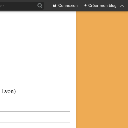
Connexion
+
Créer mon blog
p Lyon)