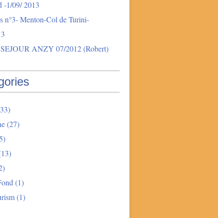
 -1/09/ 2013
s n°3- Menton-Col de Turini-
13
SEJOUR ANZY 07/2012 (Robert)
gories
33)
ne
(27)
5)
(13)
2)
Fond
(1)
urism
(1)