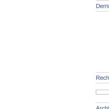
Derni
Rech
Arch