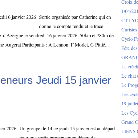
Croix de
1/04/20
Sortie organisée par Catherine qui en
CT LY
donne le compte rendu et le tracé
Curistes
ux d'Azergue le vendredi 16 janvier 2026. 50km et 780m de
Cyclo Fo
Augerat Participants : A Lennon, F Morlet, G Pittié...
Fête des
GRAND
La crèch
Le chat e
eneurs Jeudi 15 janvier
Le Prog
Les cycl
19 juill
Les Cyc
Grand Co
Un groupe de 14 ce jeudi 15 janvier est au départ
LIENS
pour une sortie promeneur au départ de