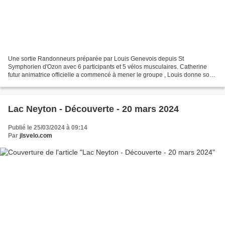
Une sortie Randonneurs préparée par Louis Genevois depuis St
Symphorien d'Ozon avec 6 participants et 5 vélos musculaires. Catherine
futur animatrice officielle a commencé à mener le groupe , Louis donne son
Compte Rendu final avec seulement 2 photos(de...
Lac Neyton - Découverte - 20 mars 2024
Publié le 25/03/2024 à 09:14
Par
jlsvelo.com