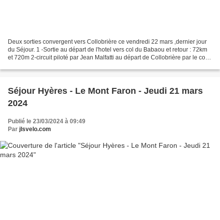
Deux sorties convergent vers Collobrière ce vendredi 22 mars ,dernier jour
du Séjour. 1 -Sortie au départ de l'hotel vers col du Babaou et retour : 72km
et 720m 2-circuit piloté par Jean Malfatti au départ de Collobrière par le col
des Fourches;la Garde...
Séjour Hyères - Le Mont Faron - Jeudi 21 mars
2024
Publié le 23/03/2024 à 09:49
Par
jlsvelo.com