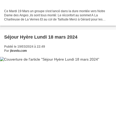
Ce Mardi 19 Mars un groupe s'est lancé dans la dure montée vers Notre
Dame des Anges ,ils sont tous monté: Le réconfort au sommet A La
Chartreuse de La Vernes Et au col de Taillude Merci à Gérard pour les
photos Et à JeanMalfatti pour son compte rendu...
Séjour Hyère Lundi 18 mars 2024
Publié le 19/03/2024 à 22:49
Par
jlsvelo.com