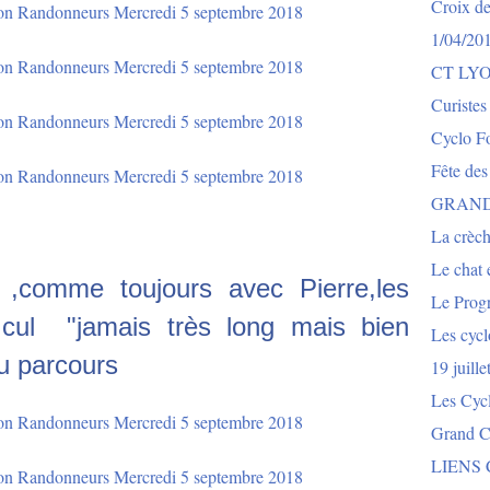
Croix de
1/04/20
CT LY
Curistes
Cyclo Fo
Fête des
GRAND
La crèch
Le chat e
r ,comme toujours avec Pierre,les
Le Prog
cul "jamais très long mais bien
Les cycl
du parcours
19 juill
Les Cyc
Grand Co
LIENS