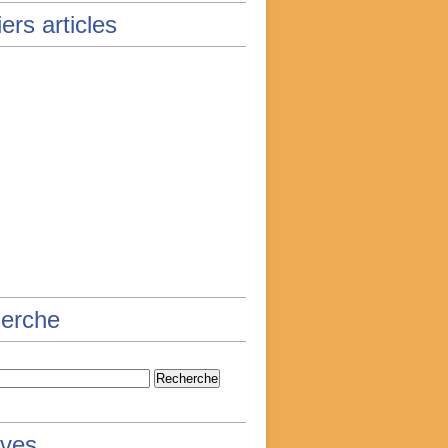
ers articles
erche
ives