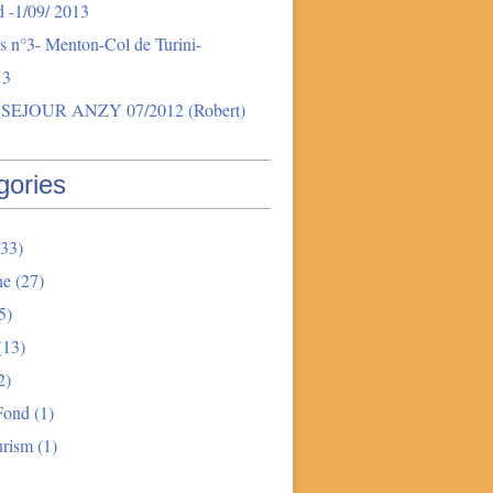
 -1/09/ 2013
s n°3- Menton-Col de Turini-
13
SEJOUR ANZY 07/2012 (Robert)
gories
33)
ne
(27)
5)
(13)
2)
Fond
(1)
urism
(1)