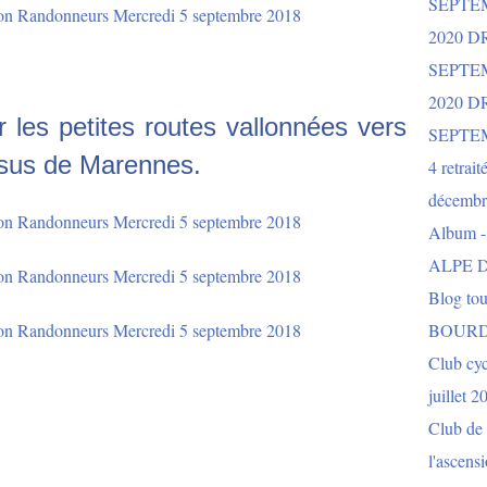
SEPTE
2020 D
SEPTE
2020 
r les petites routes vallonnées vers
SEPTE
essus de Marennes.
4 retrait
décembr
Album 
ALPE D
Blog to
BOURD
Club cy
juillet 2
Club de 
l'ascens