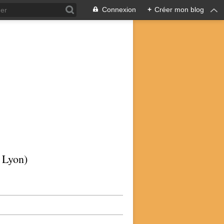
Connexion
+
Créer mon blog
p Lyon)