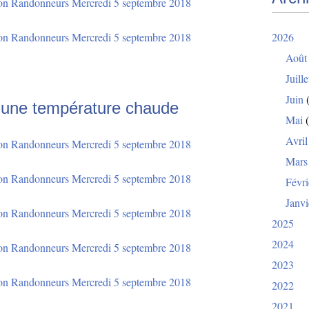
2026
Août
Juille
Juin
(
s une température chaude
Mai
(
Avril
Mars
Févri
Janvi
2025
2024
2023
2022
2021