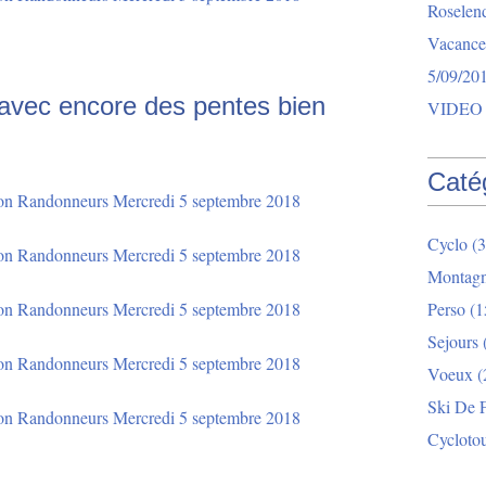
Roselend
Vacance
5/09/20
avec encore des pentes bien
VIDEO 
Caté
Cyclo
(3
Montag
Perso
(1
Sejours
Voeux
(
Ski De 
Cycloto