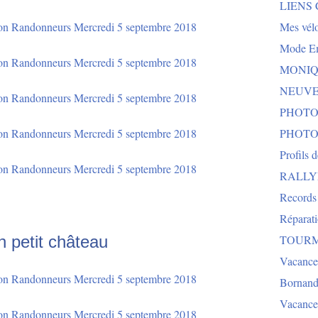
LIENS
Mes vélo
Mode E
MONIQU
NEUVEG
PHOTO
PHOTO
Profils 
RALLYE 
Records
Réparat
 petit château
TOURMA
Vacance
Bornand
Vacance