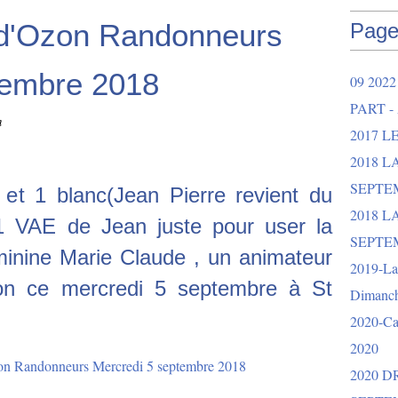
 d'Ozon Randonneurs
Page
tembre 2018
09 202
PART -
m
2017 L
2018 
SEPTEM
 et 1 blanc(Jean Pierre revient du
2018 L
,1 VAE de Jean juste pour user la
SEPTEM
éminine Marie Claude , un animateur
2019-La 
ation ce mercredi 5 septembre à St
Dimanch
2020-Ca
2020
2020 