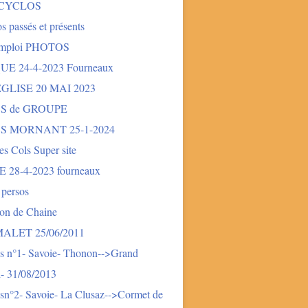
 CYCLOS
s passés et présents
mploi PHOTOS
E 24-4-2023 Fourneaux
LISE 20 MAI 2023
S de GROUPE
S MORNANT 25-1-2024
des Cols Super site
28-4-2023 fourneaux
 persos
ion de Chaine
LET 25/06/2011
s n°1- Savoie- Thonon-->Grand
- 31/08/2013
sn°2- Savoie- La Clusaz-->Cormet de