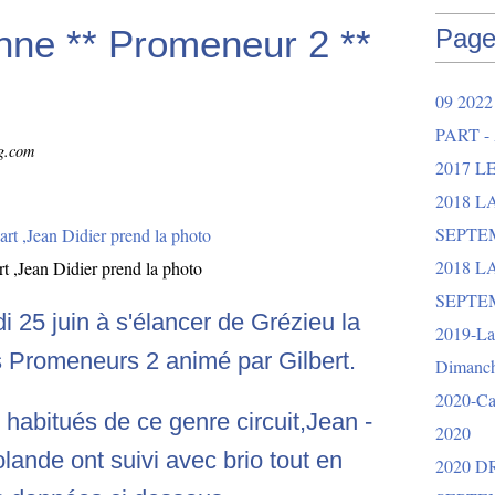
nne ** Promeneur 2 **
Page
09 202
PART -
og.com
2017 L
2018 
SEPTEM
2018 L
t ,Jean Didier prend la photo
SEPTEM
di 25 juin à s'élancer de Grézieu la
2019-La 
 Promeneurs 2 animé par Gilbert.
Dimanch
2020-Ca
s habitués de ce genre circuit,Jean -
2020
ande ont suivi avec brio tout en
2020 