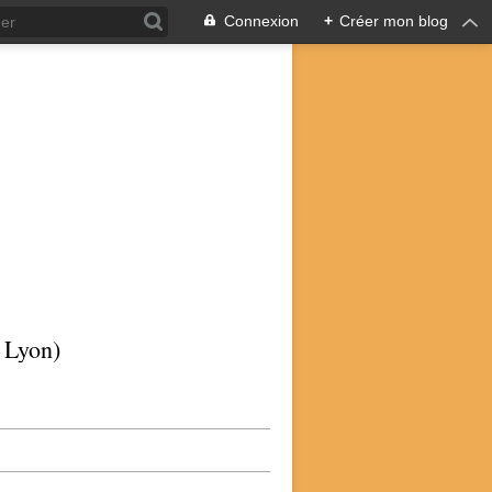
Connexion
+
Créer mon blog
p Lyon)