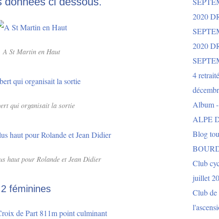
os données ci dessous.
SEPTE
2020 D
SEPTE
2020 
A St Martin en Haut
SEPTE
4 retrait
décembr
Album 
ert qui organisait la sortie
ALPE D
Blog to
BOURD
us haut pour Rolande et Jean Didier
Club cy
juillet 2
 2 féminines
Club de 
l'ascens