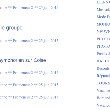
LIENS
Mes vélo
Mode E
MONIQU
 le groupe
NEUVEG
PHOTO
PHOTO
Profils 
Symphorien sur Coise
RALLYE 
Records
Réparat
TOURMA
Vacance
Bornand
Vacance