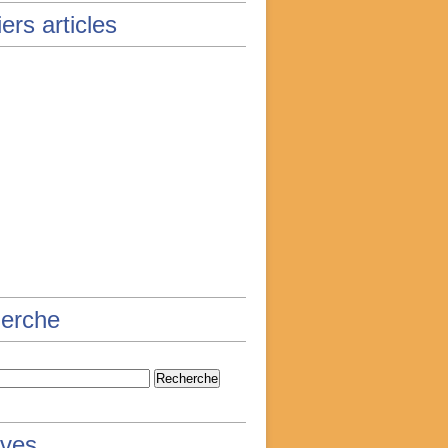
ers articles
erche
ives