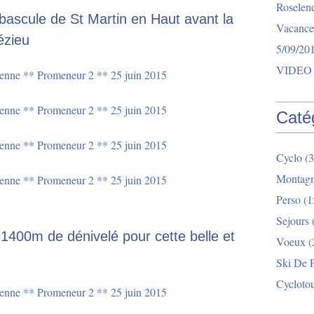
Roselend
 bascule de St Martin en Haut avant la
Vacance
ézieu
5/09/20
VIDEO 
Caté
Cyclo
(3
Montag
Perso
(1
Sejours
1400m de dénivelé pour cette belle et
Voeux
(
Ski De 
Cycloto