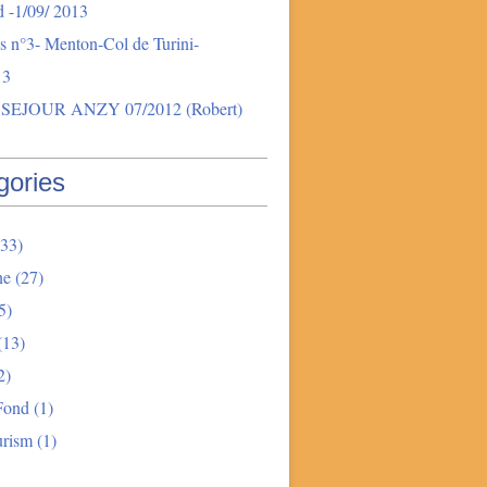
 -1/09/ 2013
s n°3- Menton-Col de Turini-
13
SEJOUR ANZY 07/2012 (Robert)
gories
33)
ne
(27)
5)
(13)
2)
Fond
(1)
urism
(1)