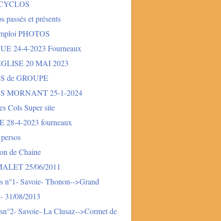
 CYCLOS
s passés et présents
mploi PHOTOS
E 24-4-2023 Fourneaux
LISE 20 MAI 2023
S de GROUPE
S MORNANT 25-1-2024
des Cols Super site
28-4-2023 fourneaux
 persos
ion de Chaine
LET 25/06/2011
s n°1- Savoie- Thonon-->Grand
- 31/08/2013
sn°2- Savoie- La Clusaz-->Cormet de