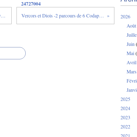
24727004
St Martin en Haut ** Vélo découverte ** 24 juin 2015
Vercors et Diois -2 parcours de 6 Codapiens-25et 26 juin 2015
2026
Août
Juille
Juin
(
Mai
(
Avril
Mars
Févri
Janvi
2025
2024
2023
2022
2021