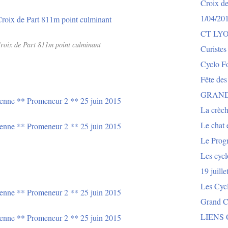
Croix de
1/04/20
CT LY
roix de Part 811m point culminant
Curistes
Cyclo Fo
Fête des
GRAND
La crèch
Le chat e
Le Prog
Les cycl
19 juill
Les Cyc
Grand Co
LIENS