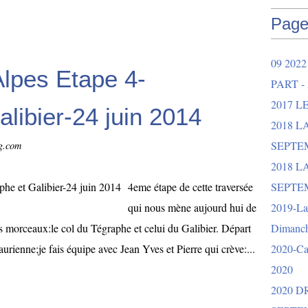
Page
09 202
lpes Etape 4-
PART -
2017 L
alibier-24 juin 2014
2018 
SEPTEM
og.com
2018 L
4eme étape de cette traversée
SEPTEM
qui nous mène aujourd hui de
2019-La 
 morceaux:le col du Tégraphe et celui du Galibier. Départ
Dimanch
urienne;je fais équipe avec Jean Yves et Pierre qui crève:...
2020-Ca
2020
2020 