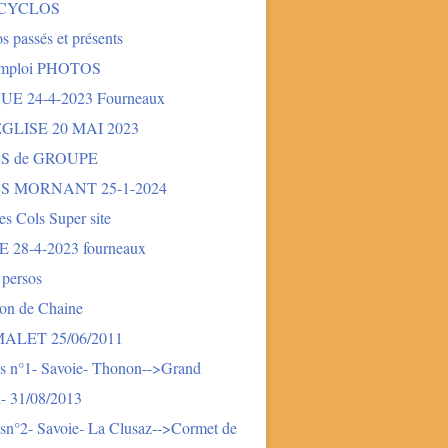
 CYCLOS
s passés et présents
mploi PHOTOS
E 24-4-2023 Fourneaux
LISE 20 MAI 2023
S de GROUPE
S MORNANT 25-1-2024
des Cols Super site
28-4-2023 fourneaux
 persos
ion de Chaine
LET 25/06/2011
s n°1- Savoie- Thonon-->Grand
- 31/08/2013
sn°2- Savoie- La Clusaz-->Cormet de