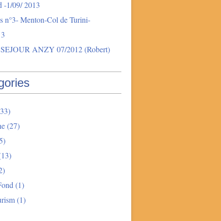
 -1/09/ 2013
s n°3- Menton-Col de Turini-
13
SEJOUR ANZY 07/2012 (Robert)
gories
33)
ne
(27)
5)
(13)
2)
Fond
(1)
urism
(1)