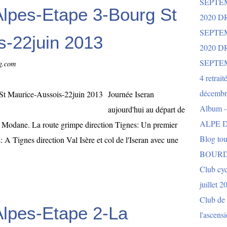
SEPTE
Alpes-Etape 3-Bourg St
2020 D
SEPTE
s-22juin 2013
2020 
SEPTE
og.com
4 retrait
décembr
Journée Iseran
Album 
aujourd'hui au départ de
ALPE D
 Modane. La route grimpe direction Tignes: Un premier
Blog to
s: A Tignes direction Val Isère et col de l'Iseran avec une
BOURD
Club cy
juillet 2
Club de 
Alpes-Etape 2-La
l'ascens