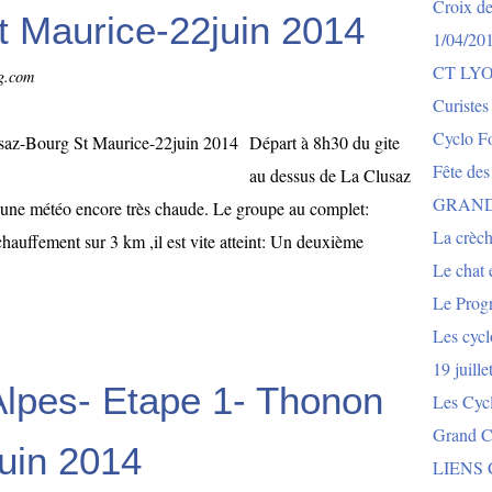
Croix de
t Maurice-22juin 2014
1/04/20
CT LY
og.com
Curistes
Cyclo Fo
Départ à 8h30 du gite
Fête des
au dessus de La Clusaz
GRAND
 une météo encore très chaude. Le groupe au complet:
La crèch
auffement sur 3 km ,il est vite atteint: Un deuxième
Le chat e
Le Prog
Les cycl
19 juill
Alpes- Etape 1- Thonon
Les Cyc
Grand Co
juin 2014
LIENS