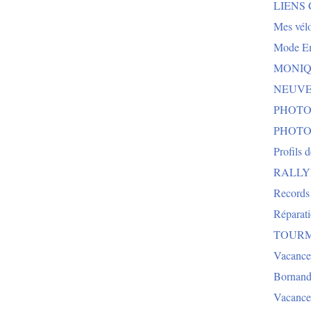
LIENS
Mes vélo
Mode E
MONIQU
NEUVEG
PHOTO
PHOTO
Profils 
RALLYE 
Records
Réparat
TOURMA
Vacance
Bornand
Vacance