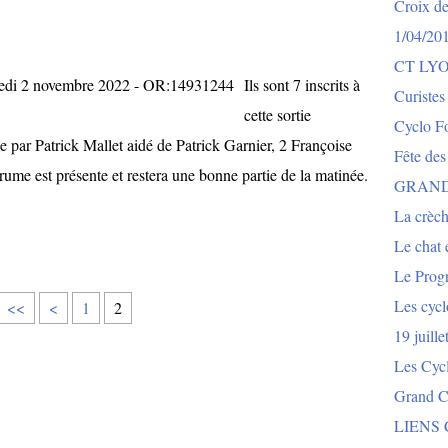
Croix de
1/04/20
CT LY
Ils sont 7 inscrits à
Curistes
cette sortie
Cyclo Fo
par Patrick Mallet aidé de Patrick Garnier, 2 Françoise
Fête des
ume est présente et restera une bonne partie de la matinée.
GRAND
La crèch
Le chat e
Le Prog
Les cycl
<<
<
1
2
19 juill
Les Cyc
Grand Co
LIENS