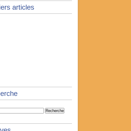
ers articles
erche
ives