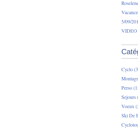
Roselend
Vacance
5/09/20
VIDEO 
Caté
Cyclo
(3
Montag
Perso
(1
Sejours
Voeux
(
Ski De 
Cycloto