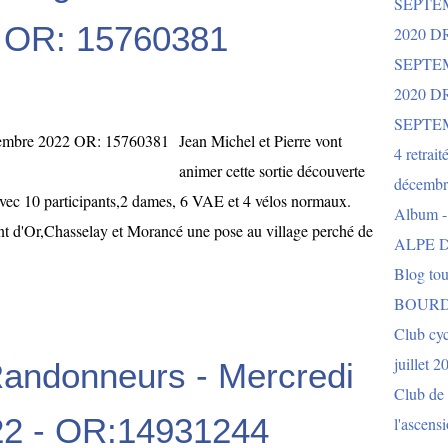
SEPTE
 OR: 15760381
2020 D
SEPTE
2020 
SEPTE
Jean Michel et Pierre vont
4 retrait
animer cette sortie découverte
décembr
vec 10 participants,2 dames, 6 VAE et 4 vélos normaux.
Album 
t d'Or,Chasselay et Morancé une pose au village perché de
ALPE D
Blog to
BOURD
Club cy
juillet 2
Randonneurs - Mercredi
Club de 
22 - OR:14931244
l'ascens