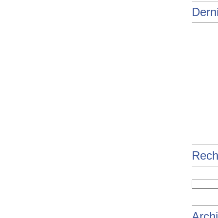
Derni
Rech
Arch