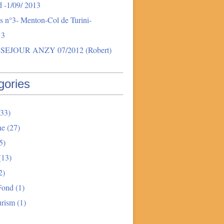
 -1/09/ 2013
s n°3- Menton-Col de Turini-
13
SEJOUR ANZY 07/2012 (Robert)
gories
33)
ne
(27)
5)
(13)
2)
Fond
(1)
urism
(1)