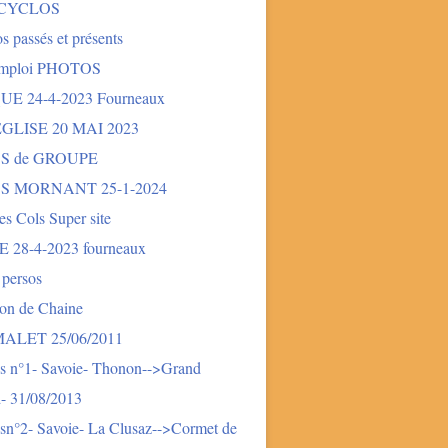
 CYCLOS
s passés et présents
mploi PHOTOS
E 24-4-2023 Fourneaux
LISE 20 MAI 2023
S de GROUPE
S MORNANT 25-1-2024
des Cols Super site
28-4-2023 fourneaux
 persos
ion de Chaine
LET 25/06/2011
s n°1- Savoie- Thonon-->Grand
- 31/08/2013
sn°2- Savoie- La Clusaz-->Cormet de