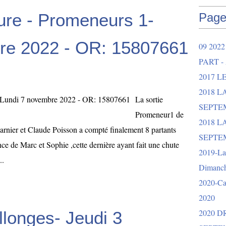
ure - Promeneurs 1-
Page
re 2022 - OR: 15807661
09 202
PART -
2017 L
2018 
La sortie
SEPTEM
Promeneur1 de
2018 L
rnier et Claude Poisson a compté finalement 8 partants
SEPTEM
nce de Marc et Sophie ,cette dernière ayant fait une chute
2019-La 
..
Dimanch
2020-Ca
2020
2020 
longes- Jeudi 3