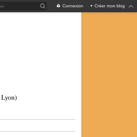
Connexion
+
Créer mon blog
p Lyon)