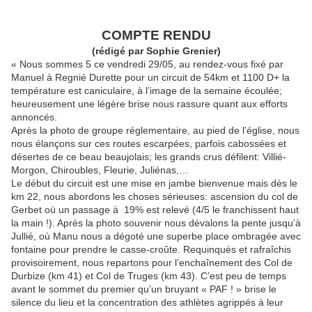
COMPTE RENDU
(rédigé par Sophie Grenier)
« Nous sommes 5 ce vendredi 29/05, au rendez-vous fixé par
Manuel à Regnié Durette pour un circuit de 54km et 1100 D+ la
température est caniculaire, à l’image de la semaine écoulée;
heureusement une légère brise nous rassure quant aux efforts
annoncés.
Après la photo de groupe réglementaire, au pied de l’église, nous
nous élançons sur ces routes escarpées, parfois cabossées et
désertes de ce beau beaujolais; les grands crus défilent: Villié-
Morgon, Chiroubles, Fleurie, Juliénas,…
Le début du circuit est une mise en jambe bienvenue mais dès le
km 22, nous abordons les choses sérieuses: ascension du col de
Gerbet où un passage à 19% est relevé (4/5 le franchissent haut
la main !). Après la photo souvenir nous dévalons la pente jusqu’à
Jullié, où Manu nous a dégoté une superbe place ombragée avec
fontaine pour prendre le casse-croûte. Requinqués et rafraîchis
provisoirement, nous repartons pour l’enchaînement des Col de
Durbize (km 41) et Col de Truges (km 43). C’est peu de temps
avant le sommet du premier qu’un bruyant « PAF ! » brise le
silence du lieu et la concentration des athlètes agrippés à leur