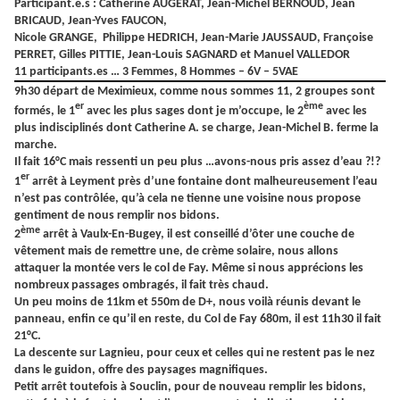
Participant.e.s
: Catherine AUGERAT, Jean-Michel BERNOUD, Jean
BRICAUD, Jean-Yves FAUCON,
Nicole GRANGE, Philippe HEDRICH, Jean-Marie JAUSSAUD, Françoise
PERRET, Gilles PITTIE, Jean-Louis SAGNARD et Manuel VALLEDOR
11 participants.es … 3 Femmes, 8 Hommes – 6V – 5VAE
9h30 départ de Meximieux, comme nous sommes 11, 2 groupes sont
er
ème
formés, le 1
avec les plus sages dont je m’occupe, le 2
avec les
plus indisciplinés dont Catherine A. se charge, Jean-Michel B. ferme la
marche.
Il fait 16°C mais ressenti un peu plus …avons-nous pris assez d’eau ?!?
er
1
arrêt à Leyment près d’une fontaine dont malheureusement l’eau
n’est pas contrôlée, qu’à cela ne tienne une voisine nous propose
gentiment de nous remplir nos bidons.
ème
2
arrêt à Vaulx-En-Bugey, il est conseillé d’ôter une couche de
vêtement mais de remettre une, de crème solaire, nous allons
attaquer la montée vers le col de Fay. Même si nous apprécions les
nombreux passages ombragés, il fait très chaud.
Un peu moins de 11km et 550m de D+, nous voilà réunis devant le
panneau, enfin ce qu’il en reste, du Col de Fay 680m, il est 11h30 il fait
21°C.
La descente sur Lagnieu, pour ceux et celles qui ne restent pas le nez
dans le guidon, offre des paysages magnifiques.
Petit arrêt toutefois à Souclin, pour de nouveau remplir les bidons,