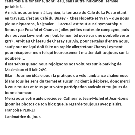
cette fois à la fontaine, dont l’eau, sans autre indication, semble
potable !...
A midi, nous arrivons à Lagnieu, la terrasse du Café de La Poste étant
en travaux, c’est au Café du Bugey « Chez Flopette et Yvan » que nous
pique-niquerons, à signaler … l’accueil est tout aussi sympathique.
Retour par Posafol et Chanves jolies petites routes de campagne, puis
de nouveau Leyment (où j’oublie mon tel posé sur une poubelle verte
grrr) . Arrêt au Château de Chazay sur Ain, pour certains d’entre nous,
sauf pour moi qui doit faire un rapide aller/retour Chazay Leyment
pour récupérer mon tel qui heureusement m’attendait toujours sur la
poubelle !..
Il est 14h30 quand nous rejoignons nos voitures sur le parking de
Meximieux et il fait 24°C.
Bilan : Journée idéale pour la pratique du vélo, ambiance chaleureuse
(dans tous les sens du terme) et aucun incident à déplorer, donc merci
à vous toutes et tous pour votre participation amicale et toujours de
bonne humeur.
Merci pour votre aide précieuse, Catherine, Jean-Michel et Jean-Louis
(pour les photos de ton blog que je regarde toujours avec plaisir).
Françoise PERRET
L’animatrice du jour.