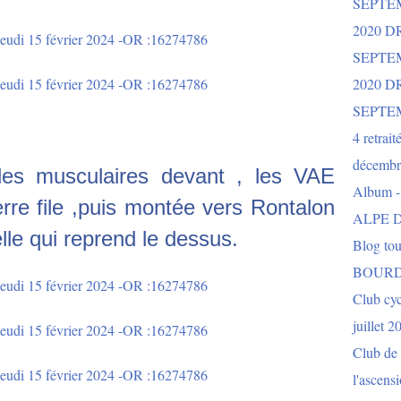
SEPTE
2020 D
SEPTE
2020 
SEPTE
4 retrait
décembr
les musculaires devant , les VAE
Album 
erre file ,puis montée vers Rontalon
ALPE D
lle qui reprend le dessus.
Blog to
BOURD
Club cy
juillet 2
Club de 
l'ascens