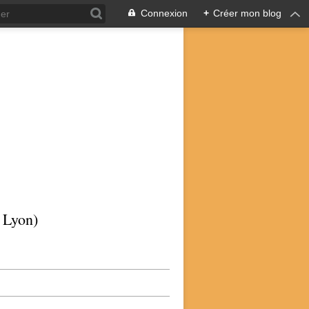
Connexion
+
Créer mon blog
p Lyon)