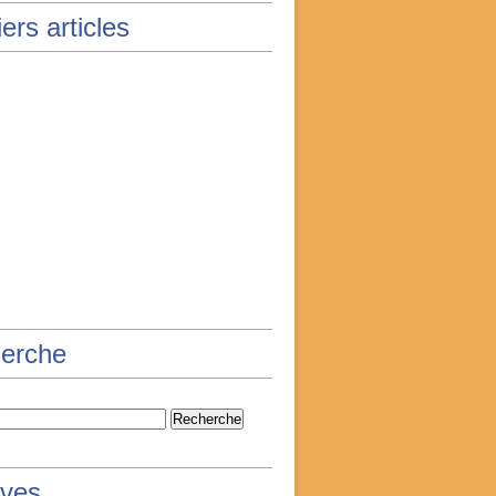
ers articles
erche
ives