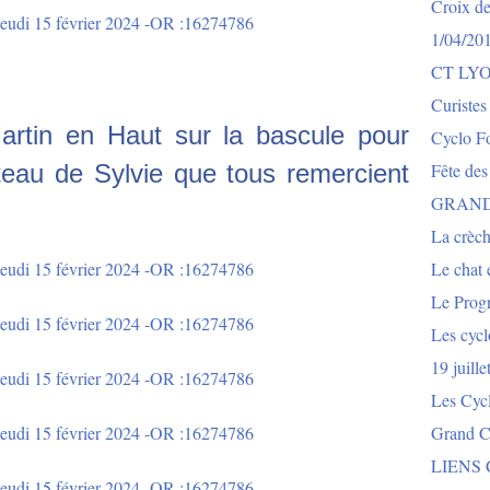
Croix de
1/04/20
CT LY
Curistes
artin en Haut sur la bascule pour
Cyclo Fo
ateau de Sylvie que tous remercient
Fête des
GRAND
La crèch
Le chat e
Le Prog
Les cycl
19 juill
Les Cyc
Grand Co
LIENS