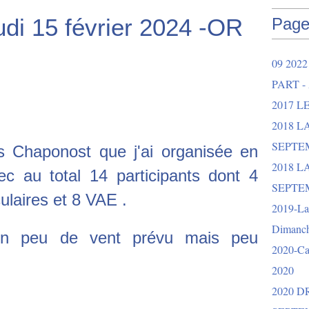
di 15 février 2024 -OR
Page
09 202
PART -
2017 L
2018 
SEPTEM
 Chaponost que j'ai organisée en
2018 L
ec au total 14 participants dont 4
SEPTEM
ulaires et 8 VAE .
2019-La 
Dimanch
un peu de vent prévu mais peu
2020-Ca
2020
2020 