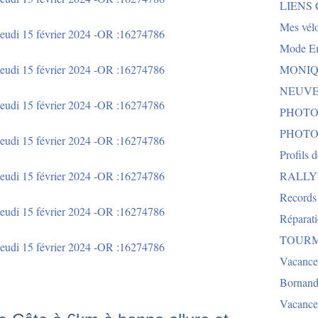
LIENS
Mes vélo
Mode E
MONIQU
NEUVEG
PHOTO
PHOTO
Profils 
RALLYE 
Records
Réparat
TOURMA
Vacance
Bornand
Vacance