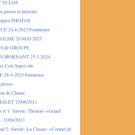
 CYCLOS
s passés et présents
mploi PHOTOS
E 24-4-2023 Fourneaux
LISE 20 MAI 2023
S de GROUPE
S MORNANT 25-1-2024
des Cols Super site
28-4-2023 fourneaux
 persos
ion de Chaine
LET 25/06/2011
s n°1- Savoie- Thonon-->Grand
- 31/08/2013
sn°2- Savoie- La Clusaz-->Cormet de