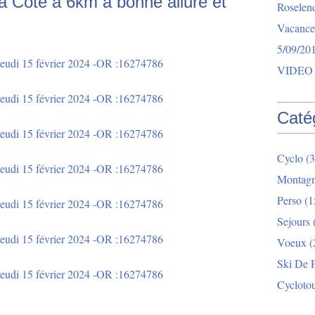
a Côte à 6km à bonne allure et
Roselend
Vacance
5/09/20
VIDEO 
Caté
Cyclo
(3
Montag
Perso
(1
Sejours
Voeux
(
Ski De 
Cycloto