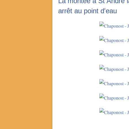
La montée à St André l
arrêt au point d'eau