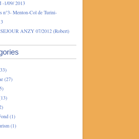
 -1/09/ 2013
s n°3- Menton-Col de Turini-
13
SEJOUR ANZY 07/2012 (Robert)
gories
33)
ne
(27)
5)
(13)
2)
Fond
(1)
urism
(1)