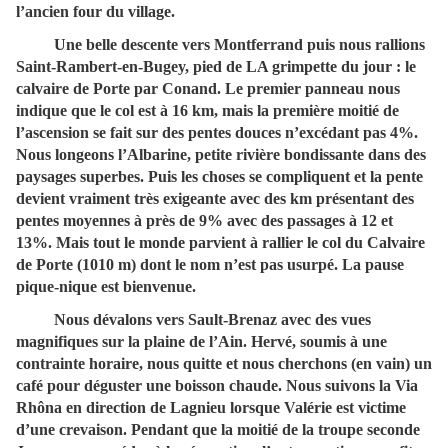
l’ancien four du village.
Une belle descente vers Montferrand puis nous rallions
Saint-Rambert-en-Bugey, pied de LA grimpette du jour : le
calvaire de Porte par Conand. Le premier panneau nous
indique que le col est à
16 km
, mais la première moitié de
l’ascension se fait sur des pentes douces n’excédant pas 4%.
Nous longeons l’Albarine, petite rivière bondissante dans des
paysages superbes. Puis les choses se compliquent et la pente
devient vraiment très exigeante avec des km présentant des
pentes moyennes à près de 9% avec des passages à 12 et
13%. Mais tout le monde parvient à rallier le col du Calvaire
de Porte (
1010 m
) dont le nom n’est pas usurpé. La pause
pique-nique est bienvenue.
Nous dévalons vers Sault-Brenaz avec des vues
magnifiques sur la plaine de l’Ain. Hervé, soumis à une
contrainte horaire, nous quitte et nous cherchons (en vain) un
café pour déguster une boisson chaude. Nous suivons la Via
Rhôna en direction de Lagnieu lorsque Valérie est victime
d’une crevaison. Pendant que la moitié de la troupe seconde