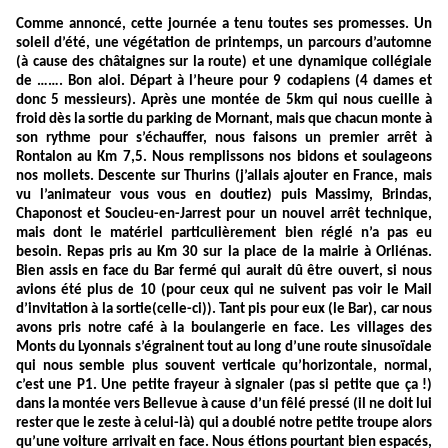
Comme annoncé, cette journée a tenu toutes ses promesses. Un
soleil d’été, une végétation de printemps, un parcours d’automne
(à cause des châtaignes sur la route) et une dynamique collégiale
de ……. Bon aloi. Départ à l’heure pour 9 codapiens (4 dames et
donc 5 messieurs). Après une montée de 5km qui nous cueille à
froid dès la sortie du parking de Mornant, mais que chacun monte à
son rythme pour s’échauffer, nous faisons un premier arrêt à
Rontalon au Km 7,5. Nous remplissons nos bidons et soulageons
nos mollets. Descente sur Thurins (j’allais ajouter en France, mais
vu l’animateur vous vous en doutiez) puis Massimy, Brindas,
Chaponost et Soucieu-en-Jarrest pour un nouvel arrêt technique,
mais dont le matériel particulièrement bien réglé n’a pas eu
besoin. Repas pris au Km 30 sur la place de la mairie à Orliénas.
Bien assis en face du Bar fermé qui aurait dû être ouvert, si nous
avions été plus de 10 (pour ceux qui ne suivent pas voir le Mail
d’invitation à la sortie(celle-ci)). Tant pis pour eux (le Bar), car nous
avons pris notre café à la boulangerie en face. Les villages des
Monts du Lyonnais s’égrainent tout au long d’une route sinusoïdale
qui nous semble plus souvent verticale qu’horizontale, normal,
c’est une P1. Une petite frayeur à signaler (pas si petite que ça !)
dans la montée vers Bellevue à cause d’un fêlé pressé (il ne doit lui
rester que le zeste à celui-là) qui a doublé notre petite troupe alors
qu’une voiture arrivait en face. Nous étions pourtant bien espacés,