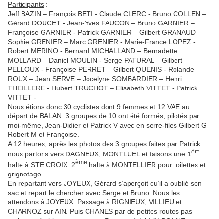
Participants
:
Jeff BAZIN – François BETI - Claude CLERC - Bruno COLLEN –
Gérard DOUCET - Jean-Yves FAUCON – Bruno GARNIER –
Françoise GARNIER - Patrick GARNIER – Gilbert GRANAUD –
Sophie GRENIER – Marc GRENIER - Marie-France LOPEZ -
Robert MERINO - Bernard MICHALLAND – Bernadette
MOLLARD – Daniel MOULIN - Serge PATURAL – Gilbert
PELLOUX - Françoise PERRET – Gilbert QUENIS - Rolande
ROUX – Jean SERVE – Jocelyne SOMBARDIER – Henri
THEILLERE - Hubert TRUCHOT – Elisabeth VITTET - Patrick
VITTET -
Nous étions donc 30 cyclistes dont 9 femmes et 12 VAE au
départ de BALAN. 3 groupes de 10 ont été formés, pilotés par
moi-même, Jean-Didier et Patrick V avec en serre-files Gilbert G
Robert M et Françoise.
A 12 heures, après les photos des 3 groupes faites par Patrick
ère
nous partons vers DAGNEUX, MONTLUEL et faisons une 1
ème
halte à STE CROIX. 2
halte à MONTELLIER pour toilettes et
grignotage.
En repartant vers JOYEUX, Gérard s’aperçoit qu’il a oublié son
sac et repart le chercher avec Serge et Bruno. Nous les
attendons à JOYEUX. Passage à RIGNIEUX, VILLIEU et
CHARNOZ sur AIN. Puis CHANES par de petites routes pas