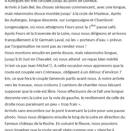
d’Azergues est très circulée jusqu’au pont de Dorieux.
Arrivés à Sain Bel, les choses sérieuses commencent, avec une longue,
mais néanmoins douce montée jusqu’ à la croix de Mazieux. Après
les Auberges, longue descente sur Longessaigne et Chambost-
ère
Longessaigne, où nous atteignons Feurs pour la 1
pause café.
Après Feurs et la traversée de la Loire, nous nous dirigeons et arrivons
tranquillement à St Germain Laval, où les « porteurs d’eau » prévus
par l’organisation ne sont pas au rendez-vous !
Nous montons ensuite en pente douce, mais néanmoins longue,
jusqu’à St Just en Chevalet, où nous attend un repas bien mérité
(n’est-ce pas Jean Michel !). A cette occasion nous apprenons que la
route est coupée vers Crémeaux, obligeant à un détour d’environ 7
km, ce que fera le couple Genevois partis avant nous. A notre arrivée
vers les travaux, nous croisons 2 camions de chantier nous laissant
supposer que la voie est libre. Nous effectuons de ce fait une longue
descente vers la Loire sur la voie de gauche, le revêtement de celle de
droite nous paraissant un peu « trop frais ».
Arrivés sans encombre sur le pont traversant la Loire pour une pause
photo. Nous nous dirigeons ensuite le long de la Loire en direction du
fameux château de la Roche. En suivant le fleuve, nous pouvions
nous imaginer que la route serait plate comme une « planche à