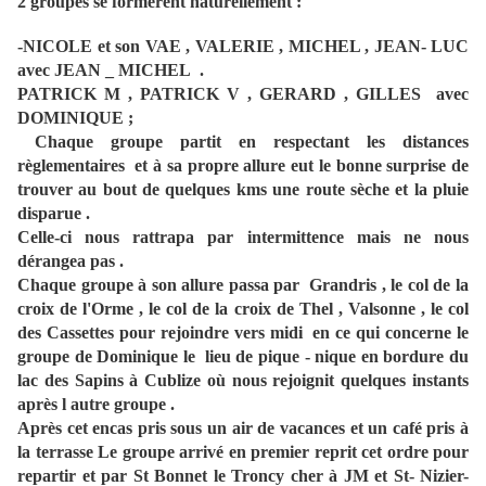
2 groupes se formèrent naturellement :
-NICOLE et son VAE , VALERIE , MICHEL , JEAN- LUC
avec JEAN _ MICHEL .
PATRICK M , PATRICK V , GERARD , GILLES avec
DOMINIQUE ;
Chaque groupe partit en respectant les distances
règlementaires et à sa propre allure eut le bonne surprise de
trouver au bout de quelques kms une route sèche et la pluie
disparue .
Celle-ci nous rattrapa par intermittence mais ne nous
dérangea pas .
Chaque groupe à son allure passa par Grandris , le col de la
croix de l'Orme , le col de la croix de Thel , Valsonne , le col
des Cassettes pour rejoindre vers midi en ce qui concerne le
groupe de Dominique le lieu de pique - nique en bordure du
lac des Sapins à Cublize où nous rejoignit quelques instants
après l autre groupe .
Après cet encas pris sous un air de vacances et un café pris à
la terrasse Le groupe arrivé en premier reprit cet ordre pour
repartir et par St Bonnet le Troncy cher à JM et St- Nizier-