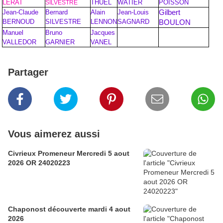
LERAT
THUEL
WATIER
POISSON
SILVESTRE
Jean-Claude
Bernard
Alain
Jean-Louis
Gilbert
BERNOUD
SILVESTRE
LENNON
SAGNARD
BOULON
Manuel
Bruno
Jacques
VALLEDOR
GARNIER
VANEL
Partager
Vous aimerez aussi
Civrieux Promeneur Mercredi 5 aout
2026 OR 24020223
Chaponost découverte mardi 4 aout
2026