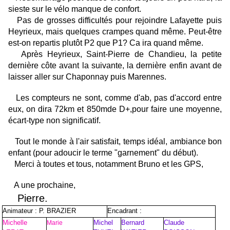
sieste sur le vélo manque de confort.
Pas de grosses difficultés pour rejoindre
Lafayette
puis
Heyrieux, mais quelques crampes quand même. Peut-être
est-on repartis plutôt P2 que P1? Ca ira quand même.
Après Heyrieux, Saint-Pierre de Chandieu, la petite
dernière côte avant la suivante, la dernière enfin avant de
laisser aller sur Chaponnay puis Marennes.
Les compteurs ne sont, comme d'ab, pas d'accord entre
eux, on dira 72km et 850mde D+,pour faire une moyenne,
écart-type non significatif.
Tout le monde à l'air satisfait, temps idéal, ambiance bon
enfant (pour adoucir le terme "garnement" du début).
Merci à toutes et tous, notamment Bruno et les GPS,
A une prochaine,
Pierre
.
Animateur : P. BRAZIER
Encadrant :
Michelle
Michel
Bernard
Claude
Marie