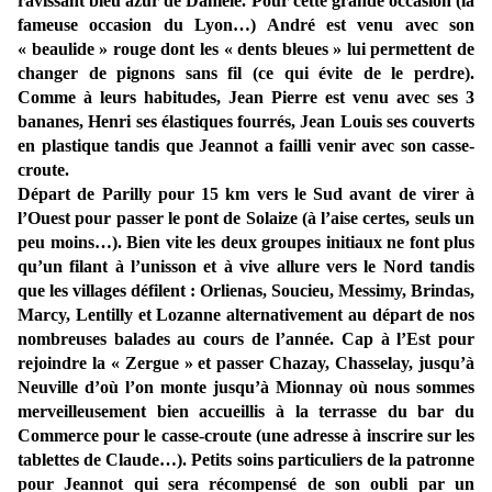
ravissant bleu azur de Danièle. Pour cette grande occasion (la
fameuse occasion du Lyon…) André est venu avec son
« beaulide » rouge dont les « dents bleues » lui permettent de
changer de pignons sans fil (ce qui évite de le perdre).
Comme à leurs habitudes, Jean Pierre est venu avec ses 3
bananes, Henri ses élastiques fourrés, Jean Louis ses couverts
en plastique tandis que Jeannot a failli venir avec son casse-
croute.
Départ de Parilly pour 15 km vers le Sud avant de virer à
l’Ouest pour passer le pont de Solaize (à l’aise certes, seuls un
peu moins…). Bien vite les deux groupes initiaux ne font plus
qu’un filant à l’unisson et à vive allure vers le Nord tandis
que les villages défilent : Orlienas, Soucieu, Messimy, Brindas,
Marcy, Lentilly et Lozanne alternativement au départ de nos
nombreuses balades au cours de l’année. Cap à l’Est pour
rejoindre la « Zergue » et passer Chazay, Chasselay, jusqu’à
Neuville d’où l’on monte jusqu’à Mionnay où nous sommes
merveilleusement bien accueillis à la terrasse du bar du
Commerce pour le casse-croute (une adresse à inscrire sur les
tablettes de Claude…). Petits soins particuliers de la patronne
pour Jeannot qui sera récompensé de son oubli par un