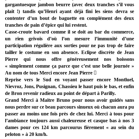
gargantuesque jambon beurre (avec deux tranches s’il vous
plait !) tandis qu’Henri ayant déjà fini les siens devra se
contenter d’un bout de baguette en complément des deux
tranches de pain d’épice qui lui restent.
Casse-croute bavard comme il se doit au bar du commerce,
un rien grivois d’où l’on mesure l’immunité d’une
participation régulière aux sorties pour ne pas trop de faire
tailler le costume en son absence. Eclipse discrète de Jean
Pierre qui nous offre généreusement nos boissons
« simplement comme ça parce que c’est une belle journée »
Au nom de tous Merci encore Jean Pierre

Reprise vers le Sud en voyant passer encore Montluel,
Nievroz, Jons, Pusignan, Chassieu le haut puis le bas, et enfin
de Bron revenir radieux au point de départ à Parilly.
Grand Merci à Maitre Bruno pour nous avoir guidés sans
nous perdre sur ce beau parcours sinueux où chacun aura pu
passer au moins une fois près de chez lui. Merci à tous pour
l’ambiance toujours aussi chaleureuse et casque bas à nos 3
dames pour ces 124 km parcourus fièrement « au sein du
peloton » à 20 km/h.