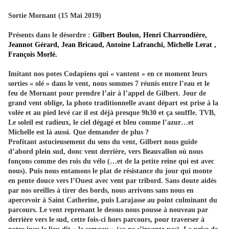
Sortie Mornant (15 Mai 2019)
Présents dans le désordre :
Gilbert Boulon, Henri Charrondière,
Jeannot Gérard, Jean Bricaud, Antoine Lafranchi, Michelle Lerat ,
François Morlé.
Imitant nos potes Codapiens qui « vantent » en ce moment leurs
sorties « olé » dans le vent, nous sommes 7 réunis entre l’eau et le
feu de Mornant pour prendre l’air à l’appel de Gilbert. Jour de
grand vent oblige, la photo traditionnelle avant départ est prise à la
volée et au pied levé car il est déjà presque 9h30 et ça souffle. TVB,
Le soleil est radieux, le ciel dégagé et bleu comme l’azur…et
Michelle est là aussi. Que demander de plus ?
Profitant astucieusement du sens du vent, Gilbert nous guide
d’abord plein sud, donc vent derrière, vers Beauvallon où nous
fonçons comme des rois du vélo (…et de la petite reine qui est avec
nous). Puis nous entamons le plat de résistance du jour qui monte
en pente douce vers l’Ouest avec vent par tribord. Sans doute aidés
par nos oreilles à tirer des bords, nous arrivons sans nous en
apercevoir à Saint Catherine, puis Larajasse au point culminant du
parcours. Le vent reprenant le dessus nous pousse à nouveau par
derrière vers le sud, cette fois-ci hors parcours, pour traverser à