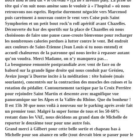
notre insu le lieu dit « le cerveau » (ça ne s’invente pas). La prise de
tête qui s’en suit nous amène sans le vouloir à « l’hopital » où nous
retrouvons nos esprits. Reprise durement négociée vers Marcenod
puis carrément à nouveau contre le vent vers Coise puis Saint
Symphorien et un petit bout rock’n roll apéritif avant Chazelles.
Découverte du bar des sportifs sur la place de Chazelles où nous
choisissons de faire une pause casse-croute bienvenue pour recharger
les nombreuses calories perdues à lutter contre le vent. Bel endroit
aux couleurs de Saint-Etienne (Jean Louis si tu nous entend) et
accueil chaleureux de la patronne qui nous invite à repasser autant
qu’on voudra. Merci Madame, on n’y manquera pas…
La besogneuse remontée postprandiale avec vent de face ou de
babord sur la grande ligne droite qui nous conduit par Grézieu,
Aveize jusqu’à Duerne incite à la méditation : tête baissée (mais
souriante), concentrés sur la contraction des muscles des cuisses et la
rotation du pédalier. Contournement tactique par la Croix Perrière
pour rejoindre Saint Martin et descente avec magnifique vue
panoramique sur les Alpes et la Vallée du Rhône. Que du bonheur !
Il est 15h 30 que nous voilà à nouveau sur le parking après avoir fait
un premier tour. Malgré la super forme de tous et les 50-60%
restant dans les VAE, nous décidons au grand dam de Michelle de
reporter le deuxième tour pour une autre fois.
Grand merci à Gilbert pour cette belle sortie et chapeau bas à
Michelle pour son aisance en selle (tout devrait bien se passer pour le