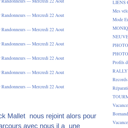
LIENS
Mes vélo
Mode E
MONIQU
NEUVEG
PHOTO
PHOTO
Profils 
RALLYE 
Records
Réparat
TOURMA
Vacance
Bornand
k Mallet nous rejoint alors pour
Vacance
parcours avec nous il a une