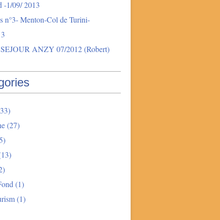
 -1/09/ 2013
s n°3- Menton-Col de Turini-
13
SEJOUR ANZY 07/2012 (Robert)
gories
33)
ne
(27)
5)
(13)
2)
Fond
(1)
urism
(1)