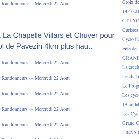
Croix de
1/04/20
CT LY
Curistes
La Chapelle Villars et Chuyer pour
Cyclo Fo
 col de Pavezin 4km plus haut.
Fête des
GRAND
La crèch
Le chat e
Le Prog
Les cycl
19 juill
Les Cyc
Grand Co
LIENS