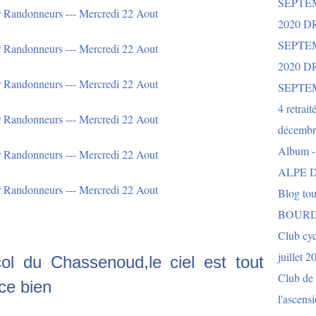
SEPTE
2020 D
SEPTE
2020 
SEPTE
4 retrait
décembr
Album 
ALPE D
Blog to
BOURD
Club cy
juillet 2
ol du Chassenoud,le ciel est tout
Club de 
ce bien
l'ascens