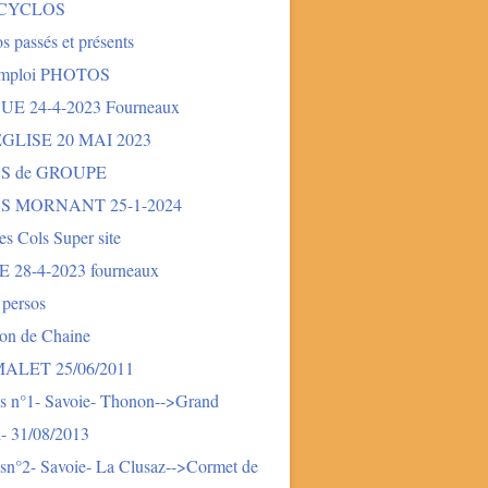
 CYCLOS
s passés et présents
mploi PHOTOS
E 24-4-2023 Fourneaux
LISE 20 MAI 2023
S de GROUPE
S MORNANT 25-1-2024
des Cols Super site
28-4-2023 fourneaux
 persos
ion de Chaine
LET 25/06/2011
s n°1- Savoie- Thonon-->Grand
- 31/08/2013
sn°2- Savoie- La Clusaz-->Cormet de