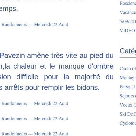
Roselend
temps.
Vacance
5/09/20
VIDEO 
Caté
Pavezin amène très vite au pied du
km,la chaleur et le manque d'ombre
Cyclo
(3
ion difficile pour la majorité du
Montag
arrêts pour remplir les bidons.
Perso
(1
Sejours
Voeux
(
Ski De 
Cycloto