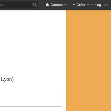
Connexion
+
Créer mon blog
p Lyon)