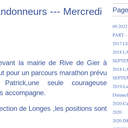
ndonneurs --- Mercredi
Page
09 202
PART -
2017 L
2018 
SEPTEM
vant la mairie de Rive de Gier à
2018 L
ut pour un parcours marathon prévu
SEPTEM
Patrick,une seule courageuse
2019-La 
ous accompagne.
Dimanch
2020-Ca
ection de Longes ,les positions sont
2020
2020 