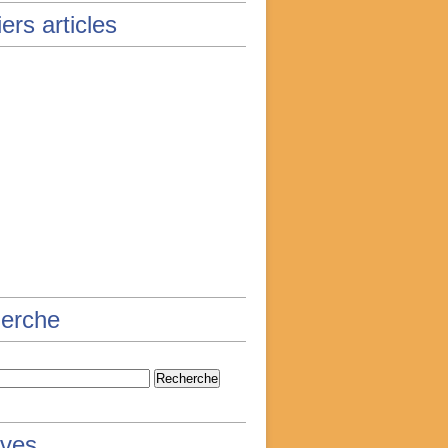
ers articles
erche
ives