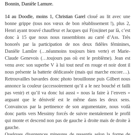
Bonnin, Danièle Lamure.
14 au Doodle, moins 1, Christian Garel
cloué au lit avec une
bonne grippe (tous nos vœux de bon rétablissement !), plus 2,
Henri ayant trouvé chauffeur et Jacques qui F(ou)inet par là, c’est
donc à 15 que nous nous rassemblons au carré d’Ass. Très
honorés par la participation de nos deux fidèles féminines,
Danièle Lamûre (…néanmoins toujours bien verte) et Marie-
Claude Genevois (…toujours pas où est le problème). Jean est
venu avec son superbe V à lui tout neuf en rouge et noir dont il
nous présente la batterie dédicassée (mais qui marche encore…).
Retrouvailles bavardes donc photo brouillonne puis Gilbert nous
annonce la couleur (accessoirement qu’il a le nez bouché et failli
pas venir) et qu’il va donc lui aussi « nous la faire à l’envers »
arguant que le dénivelé est le même dans les deux sens.
Convaincus par la pertinence de son argumentaire, nous voilà
donc partis vers Messimy forcés de suivre mentalement le profil
qui monte et descend non pas de gauche à droite mais de droite à
gauche.
Quelques divergences mineures de ressentis selon la forme de