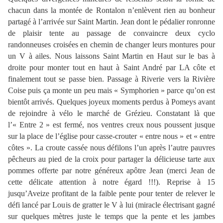
chacun dans la montée de Rontalon n’enlèvent rien au bonheur
partagé à l’arrivée sur Saint Martin. Jean dont le pédalier ronronne
de plaisir tente au passage de convaincre deux cyclo
randonneuses croisées en chemin de changer leurs montures pour
un V à ailes. Nous laissons Saint Martin en Haut sur le bas à
droite pour monter tout en haut à Saint André par LA côte et
finalement tout se passe bien. Passage à Riverie vers la Rivière
Coise puis ça monte un peu mais « Symphorien » parce qu’on est
bientôt arrivés. Quelques joyeux moments perdus à Pomeys avant
de rejoindre à vélo le marché de Grézieu. Constatant là que
l’« Entre 2 » est fermé, nos ventres creux nous poussent jusque
sur la place de l’église pour casse-crouter « entre nous » et « entre
côtes ». La croute cassée nous défilons l’un après l’autre pauvres
pêcheurs au pied de la croix pour partager la délicieuse tarte aux
pommes offerte par notre généreux apôtre Jean (merci Jean de
cette délicate attention à notre égard !!!). Reprise à 15
jusqu’Aveize profitant de la faible pente pour tenter de relever le
défi lancé par Louis de gratter le V à lui (miracle électrisant gagné
sur quelques mètres juste le temps que la pente et les jambes