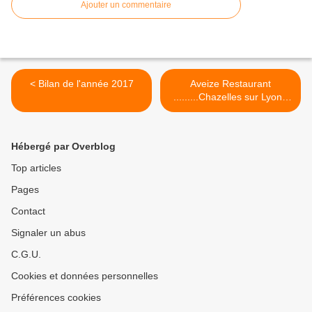
Ajouter un commentaire
< Bilan de l'année 2017
Aveize Restaurant
.........Chazelles sur Lyon :
Musée du chapeau .........
Mercredi 20 décembre
2017 >
Hébergé par Overblog
Top articles
Pages
Contact
Signaler un abus
C.G.U.
Cookies et données personnelles
Préférences cookies