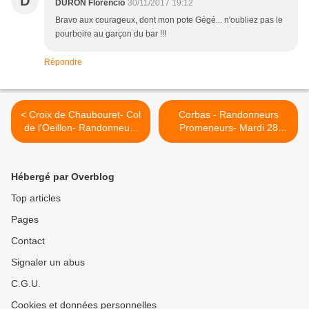
D
DURON Florencio
30/11/2017 19:12
Bravo aux courageux, dont mon pote Gégé... n'oubliez pas le
pourboire au garçon du bar !!!
Répondre
< Croix de Chaubouret- Col
Corbas - Randonneurs
de l'Oeillon- Randonneurs
Promeneurs- Mardi 28
et Promeneurs-Mercredi 22
novembre 2017 >
Novembre 2017
Hébergé par Overblog
Top articles
Pages
Contact
Signaler un abus
C.G.U.
Cookies et données personnelles