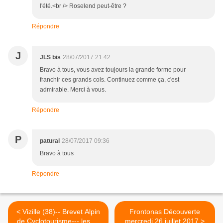
l'été.<br /> Roselend peut-être ?
Répondre
J
JLS bis
28/07/2017 21:42
Bravo à tous, vous avez toujours la grande forme pour
franchir ces grands cols. Continuez comme ça, c'est
admirable. Merci à vous.
Répondre
P
patural
28/07/2017 09:36
Bravo à tous
Répondre
< Vizille (38)-- Brevet Alpin
Frontonas Découverte
de Cyclotourisme--- les 22
mercredi 26 juillet 2017 >