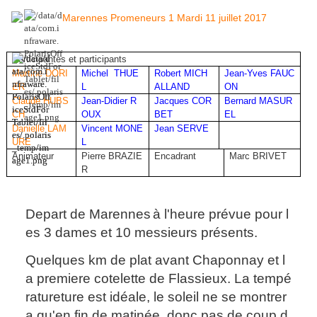
Participantes et participants
Martine DORI
Michel THUE
Robert MICH
Jean-Yves FAUC
ER
L
ALLAND
ON
Claude HUBS
Jean-Didier R
Jacques COR
Bernard MASUR
CH
OUX
BET
EL
Danielle LAM
Vincent MONE
Jean SERVE
URE
L
Animateur
Pierre BRAZIE
Encadrant
Marc BRIVET
R
Depart de Marennes
à l'heure prévue pour l
es 3 dames et 10 messieurs présents.
Quelques km de plat avant Chaponnay et l
a premiere cotelette de Flassieux. La tempé
ratureture est idéale, le soleil ne se montrer
a qu'en fin de matinée, donc pas de coup d