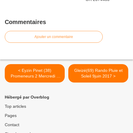
Commentaires
Ajouter un commentaire
< Eyzin Pinet (38)
Gleizé(69) Rando Pluie et
Promeneurs 2 Mercredi 7
Soleil 9juin 2017 >
juin 2017
Hébergé par Overblog
Top articles
Pages
Contact