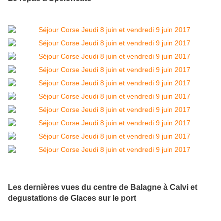
Les dernières vues du centre de Balagne à Calvi et
degustations de Glaces sur le port