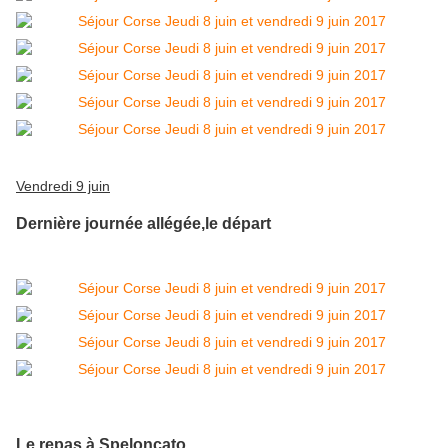
Vendredi 9 juin
Dernière journée allégée,le départ
Le repas à Speloncato