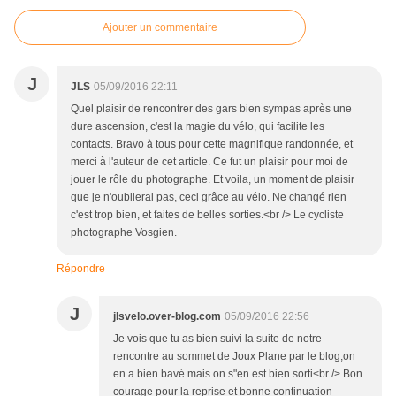
Ajouter un commentaire
J
JLS
05/09/2016 22:11
Quel plaisir de rencontrer des gars bien sympas après une
dure ascension, c'est la magie du vélo, qui facilite les
contacts. Bravo à tous pour cette magnifique randonnée, et
merci à l'auteur de cet article. Ce fut un plaisir pour moi de
jouer le rôle du photographe. Et voila, un moment de plaisir
que je n'oublierai pas, ceci grâce au vélo. Ne changé rien
c'est trop bien, et faites de belles sorties.<br /> Le cycliste
photographe Vosgien.
Répondre
J
jlsvelo.over-blog.com
05/09/2016 22:56
Je vois que tu as bien suivi la suite de notre
rencontre au sommet de Joux Plane par le blog,on
en a bien bavé mais on s"en est bien sorti<br /> Bon
courage pour la reprise et bonne continuation