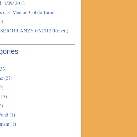
 -1/09/ 2013
s n°3- Menton-Col de Turini-
13
SEJOUR ANZY 07/2012 (Robert)
gories
33)
ne
(27)
5)
(13)
2)
Fond
(1)
urism
(1)