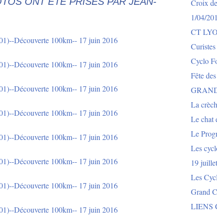
TOS ONT ETE PRISES PAR JEAN-
Croix de
1/04/20
CT LY
Curistes
Cyclo Fo
Fête des
GRAND
La crèch
Le chat e
Le Prog
Les cycl
19 juill
Les Cyc
Grand Co
LIENS