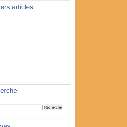
ers articles
erche
ives