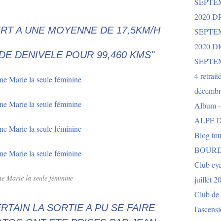
SEPTE
2020 D
ERT A UNE MOYENNE DE 17,5KM/H
SEPTE
2020 
DE DENIVELE POUR 99,460 KMS"
SEPTE
4 retrait
décembr
Album 
ALPE D
Blog to
BOURD
Club cy
e Marie la seule féminine
juillet 2
Club de 
RTAIN LA SORTIE A PU SE FAIRE
l'ascens