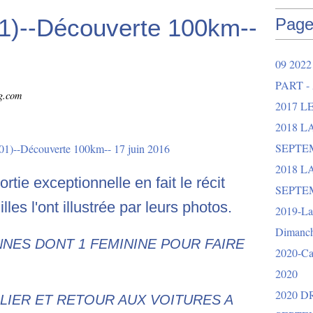
01)--Découverte 100km--
Page
09 202
PART -
og.com
2017 L
2018 
SEPTEM
2018 L
rtie exceptionnelle en fait le récit
SEPTEM
les l'ont illustrée par leurs photos.
2019-La 
Dimanch
NES DONT 1 FEMININE POUR FAIRE
2020-Ca
2020
2020 
LLIER ET RETOUR AUX VOITURES A