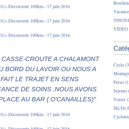
Roselend
Vacance
5/09/20
VIDEO 
Caté
E CASSE-CROUTE A CHALAMONT
Cyclo
(3
U BORD DU LAVOIR OU NOUS A
Montag
 FAIT LE TRAJET EN SENS
Perso
(1
EANCE DE SOINS .NOUS AVONS
Sejours
PLACE AU BAR ( O'CANAILLES)"
Voeux
(
Ski De 
Cycloto