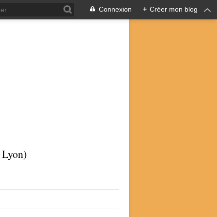
Connexion
+
Créer mon blog
p Lyon)