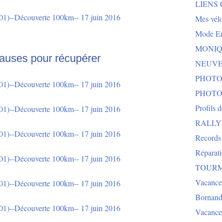
LIENS
Mes vélo
Mode E
MONIQU
auses pour récupérer
NEUVEG
PHOTO
PHOTO
Profils 
RALLYE 
Records
Réparat
TOURMA
Vacance
Bornand
Vacance