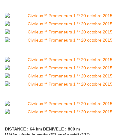
DISTANCE : 64 km DENIVELE : 800 m
Météo : frais le matin (3°) après midi (13°)