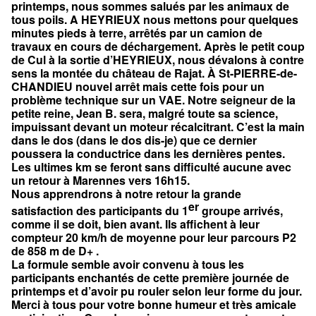
printemps, nous sommes salués par les animaux de
tous poils. A HEYRIEUX nous mettons pour quelques
minutes pieds à terre, arrêtés par un camion de
travaux en cours de déchargement. Après le petit coup
de Cul à la sortie d’HEYRIEUX, nous dévalons à contre
sens la montée du château de Rajat. À St-PIERRE-de-
CHANDIEU nouvel arrêt mais cette fois pour un
problème technique sur un VAE. Notre seigneur de la
petite reine, Jean B. sera, malgré toute sa science,
impuissant devant un moteur récalcitrant. C’est la main
dans le dos (dans le dos dis-je) que ce dernier
poussera la conductrice dans les dernières pentes.
Les ultimes km se feront sans difficulté aucune avec
un retour à Marennes vers 16h15.
Nous apprendrons à notre retour la grande
er
satisfaction des participants du 1
groupe arrivés,
comme il se doit, bien avant. Ils affichent à leur
compteur 20 km/h de moyenne pour leur parcours P2
de 858 m de D+ .
La formule semble avoir convenu à tous les
participants enchantés de cette première journée de
printemps et d’avoir pu rouler selon leur forme du jour.
Merci à tous pour votre bonne humeur et très amicale