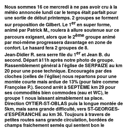
Nous sommes 16 ce mercredi à ne pas avoir cru à la
météo annoncée lundi car le temps était parfait pour
une sortie de début printemps. 2 groupes se forment
er
sur proposition de Gilbert. Le 1
en super forme,
animé par Patrick M., roulera à allure soutenue sur ce
ème
parcours exigeant, alors que le 2
groupe animé
par moi-même progressera davantage en zone de
confort. Le hasard fera 2 groupes de 8.
er
Jean-Didier R. sera serre file du 1
et Jean B. du
second. Départ à11h après notre photo de groupe.
Rassemblement général à l’église de SERPAIZE au km
20 pour une pose technique. Encouragés par des
cloches (celles de l’église) nous repartons pour une
montée courte mais ardue de 13% (pour faire comme
Françoise P.). Second arrêt à SEPTÈME km 29 pour
ses commodités bien commodes (eau et WC), le
groupe 1 nous laissant aimablement sa place.
Direction OYTIER-ST-OBLAS puis la longue montée de
5km, mais sans grande difficulté, vers ST-GEORGES-
d’ESPÉRANCHE au km 36. Toujours à travers de
petites routes sans grande circulation, bordées de
champs fraichement semés qui sentent bon le