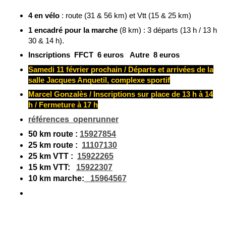
4 en vélo
: route (31 & 56 km) et Vtt (15 & 25 km)
1 encadré pour la marche
(8 km) : 3 départs (13 h / 13 h
30 & 14 h).
Inscriptions FFCT 6 euros Autre 8 euros
Samedi 11 février prochain / Départs et arrivées de la
salle Jacques Anquetil, complexe sportif
Marcel Gonzalès / Inscriptions sur place de 13 h à 14
h / Fermeture à 17 h
références openrunner
50 km route :
15927854
25 km route :
11107130
25 km VTT :
15922265
15 km VTT:
15922307
10 km marche:
15964567