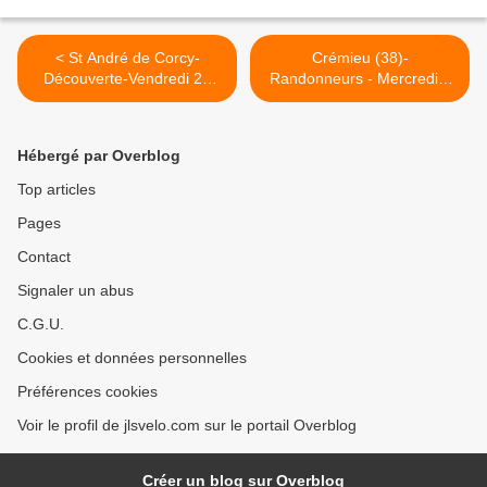
< St André de Corcy-
Crémieu (38)-
Découverte-Vendredi 28
Randonneurs - Mercredi 2
octobre 2022 -- OR: N°
novembre 2022 -
9048346
OR:14931244 >
Hébergé par Overblog
Top articles
Pages
Contact
Signaler un abus
C.G.U.
Cookies et données personnelles
Préférences cookies
Voir le profil de jlsvelo.com sur le portail Overblog
Créer un blog sur Overblog