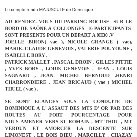
Le compte rendu MAJUSCULE de Dominique :
AU RENDEZ- VOUS DU PARKING BOCUSE SUR LE
BORD DE SAÔNE A COLLONGES 16 PARTICIPANTS
SONT PRESENTS POUR UN DEPART
A 9H30 .V
JOELLE BIRON( vae ), NICOLE GRANGE ( vae),
MARIE- CLAUDE GENEVOIS , VALERIE POUYOUNE ,
ISABELLE BORY .
PATRICK MALLET , PASCAL DROIN , GILLES PITTIE
, YVES BORY , LOUIS GENEVOIS , JEAN - LOUIS
SAGNARD , JEAN- MICHEL BERNOUD ,
HENRI
CHARRONDIERE , JEAN BRICAUD ( vae ) MICHEL
THUEL ( vae ) .
SE SONT ELANCES SOUS LA CONDUITE DE
DOMINIQUE A L' ASSAUT DES MTS D' OR PAR DES
ROUTES AU FORT POURCENTAGE POUR
NOUS
AMENER VERS ST ROMAIN , MT THOU , MT
VERDUN ET AMORCER LA DESCENTE SUR
LIMONEST , LE BOIS DIEU , MARCILLY , CHAZAY