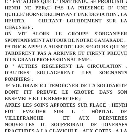
C ' EST ALORS QUE L ' INATTENDU SE PRODUISIT :
HENRI NE PERçU PAS LA PRESENCE D' UNE
QUILLE/ BORNE DELIMINANT UNE
DEVIATION , LA
HEURTA CHUTANT LOURDEMENT SUR LA
CHAUSSEE .
ON VIT ALORS LE GROUPE S'ORGANISER
SPONTANEMENT AUTOUR DE NOTRE CAMARADE .
PATRICK APPELA AUSSITOT LES SECOURS QUI NE
TARDERENT PAS A ARRIVER ET FIRENT PREUVE
D'UN GRAND PROFESSIONNALISME .
D ' AUTRES REGLERENT LA CIRCULATION ,
D'AUTRES SOULAGERENT LES SOIGNANTS
POMPIERS .
JE VOUDRAIS ICI TEMOIGNER DE LA SOLIDARITE
DONT FIT PREUVE LE GROUPE DANS SON
ENSEMBLE ET LE REMERCIER ;
APRES LES SOINS APPORTES SUR PLACE , HENRI
FUT EVACUER SUR L ' HÖPITAL DE
VILLEFRANCHE ET AUX DERNIERES
NOUVELLES
IL SOUFFRIRAIT DE DIVERSES
FRACTURES A LA CLAVICULE , AUX COTES , A LA