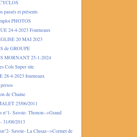
 CYCLOS
s passés et présents
mploi PHOTOS
E 24-4-2023 Fourneaux
LISE 20 MAI 2023
S de GROUPE
S MORNANT 25-1-2024
des Cols Super site
28-4-2023 fourneaux
 persos
ion de Chaine
LET 25/06/2011
s n°1- Savoie- Thonon-->Grand
- 31/08/2013
sn°2- Savoie- La Clusaz-->Cormet de