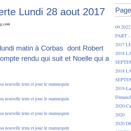
rte Lundi 28 aout 2017
Page
og.com
09 202
PART -
2017 L
e lundi matin à Corbas dont Robert
2018 
compte rendu qui suit et Noelle qui a
SEPTEM
2018 L
SEPTEM
2019-La 
Dimanch
2020-Ca
2020
2020 