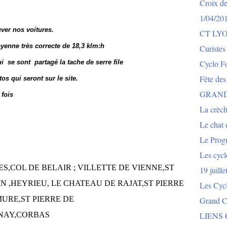
Croix de
1/04/20
uver nos voitures.
CT LY
yenne très correcte de 18,3 klm:h
Curistes
 se sont partagé la tache de serre file
Cyclo Fo
Fête des
s qui seront sur le site.
GRAND
 fois
La crèch
Le chat e
Le Prog
Les cycl
S,COL DE BELAIR ; VILLETTE DE VIENNE,ST
19 juill
N ,HEYRIEU, LE CHATEAU DE RAJAT,ST PIERRE
Les Cyc
URE,ST PIERRE DE
Grand Co
NAY,CORBAS
LIENS