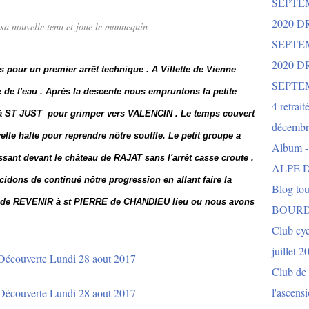
SEPTE
2020 D
sa nouvelle tenu et joue le mannequin
SEPTE
2020 
 pour un premier arrêt technique . A Villette de Vienne
SEPTE
 de l'eau . Après la descente nous empruntons la petite
4 retrait
s à ST JUST pour grimper vers VALENCIN . Le temps couvert
décembr
lle halte pour reprendre nôtre souffle. Le petit groupe a
Album 
sant devant le château de RAJAT sans l'arrêt casse croute .
ALPE D
cidons de continué nôtre progression
en allant faire la
Blog to
de REVENIR à st PIERRE de CHANDIEU lieu ou nous avons
BOURD
Club cy
juillet 2
Club de 
l'ascens