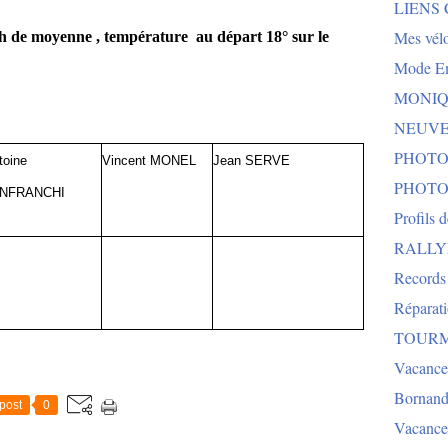
LIENS
Mes vélo
h de moyenne , température au départ 18° sur le
Mode E
MONIQU
NEUVEG
PHOTO
toine
Vincent MONEL
Jean SERVE
PHOTO
NFRANCHI
Profils 
RALLYE 
Records
Réparat
TOURMA
Vacance
Bornand
post
0
Vacance