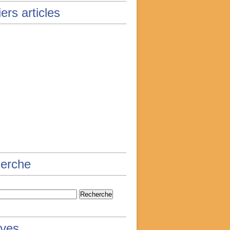
ers articles
erche
ives