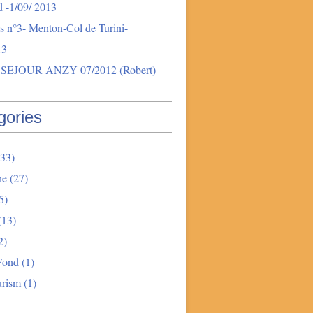
 -1/09/ 2013
s n°3- Menton-Col de Turini-
13
SEJOUR ANZY 07/2012 (Robert)
gories
33)
ne
(27)
5)
(13)
2)
Fond
(1)
urism
(1)