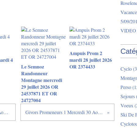
Roselend
Vacance
5/09/20
VIDEO 
Caté
Ampuis Prom 2
ardi 4
mardi 28 juillet 2026
Le Semnoz
OR 2374433
Cyclo
(3
Randonneur
Montag
Montagne mercredi
29 juillet 2026 OR
Perso
(1
24537871 ET OR
Sejours
24727004
Voeux
(
Mornant Promeneurs 1 Jeudi 24 Aout 2017
Givors Promeneurs 1 Mercredi 30 Aout 2017
Ski De 
Cycloto