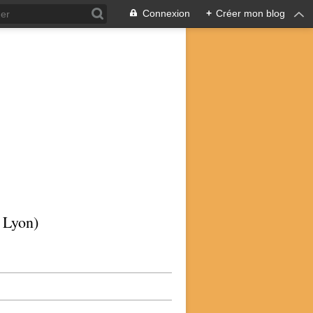
Connexion
+
Créer mon blog
p Lyon)