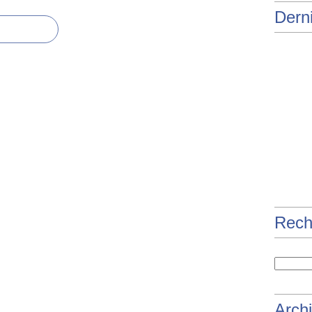
Derni
Rech
Arch